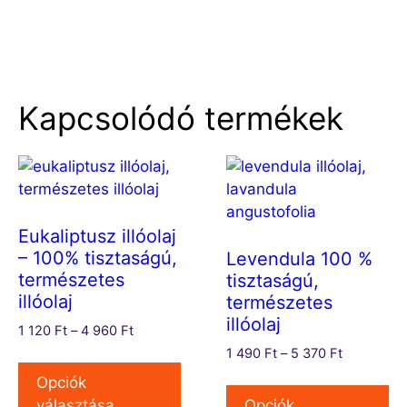
Kapcsolódó termékek
Eukaliptusz illóolaj
– 100% tisztaságú,
Levendula 100 %
természetes
tisztaságú,
illóolaj
természetes
illóolaj
1 120
Ft
–
4 960
Ft
1 490
Ft
–
5 370
Ft
Opciók
választása
Opciók