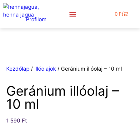
0
Ft
Profilom
Rólunk mondták
Kezdőlap
/
Illóolajok
/ Geránium illóolaj – 10 ml
Geránium illóolaj –
10 ml
1 590
Ft