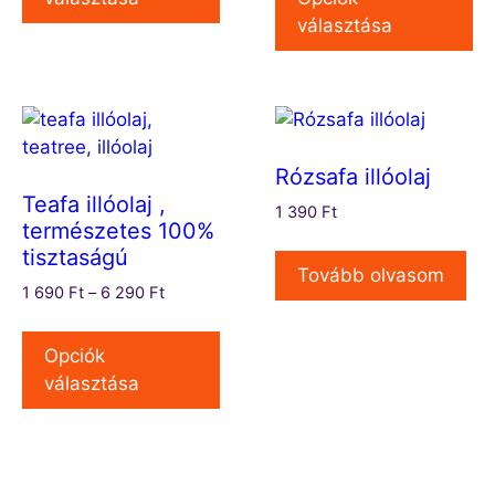
választása
Rózsafa illóolaj
Teafa illóolaj ,
1 390
Ft
természetes 100%
tisztaságú
Tovább olvasom
1 690
Ft
–
6 290
Ft
Opciók
választása