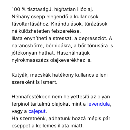
100 % tisztaságú, hígítatlan illóolaj.
Néhány csepp elegendő a kullancsok
távoltartásához. K
irándulások, túrázások
nélkülözhetetlen felszerelése.
Illata enyhítheti a stresszt, a depressziót.
A
narancsbőrre, bőrhibákra, a bőr tónusára is
jótékonyan hathat. Használhatjuk
nyirokmasszázs olajkeverékhez is.
Kutyák, macskák hatékony kullancs elleni
szereként is ismert.
Hennafestékben nem helyettesíti az olyan
terpinol tartalmú olajokat mint a
levendula
,
vagy a
cajeput
.
Ha szeretnénk, adhatunk hozzá mégis pár
cseppet a kellemes illata miatt.