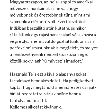
Magyarországon, az indiai, angol és amerikai
művészek munkáinak színe valahogy
mélyebbnek és érettebbnek tűnt, mint ami
számunkra elérhető volt. Ezért kezdtünk
Indiában beszállító után kutatni, és mikor
rátaláltunk egy rajasthani családi vállalkozásra
végre olyan hennával dolgozhattunk, ami a mi
perfekcionizmusunknak is megfelelt, és melyet
a rendezvényeink nemzetközi közönsége,
köztük sok világhírű művész is imádott.”
Használd Te is ezt a kiváló alapanyagokat
tartalmazó hennakészletet! Ha pedig kedvet
kaptál, hogy megtanuld a hennafestés csínját-
bínját, szeretettel várlak online henna
tanfolyamomra ITT.
Kellemes alkotást kívánunk.