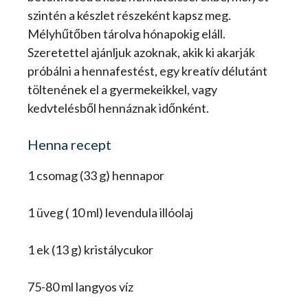
szintén a készlet részeként kapsz meg.
Mélyhűtőben tárolva hónapokig eláll.
Szeretettel ajánljuk azoknak, akik ki akarják
próbálni a hennafestést, egy kreatív délutánt
töltenének el a gyermekeikkel, vagy
kedvtelésből hennáznak időnként.
Henna recept
1 csomag (33 g) hennapor
1 üveg ( 10 ml) levendula illóolaj
1 ek (13 g) kristálycukor
75-80 ml langyos víz