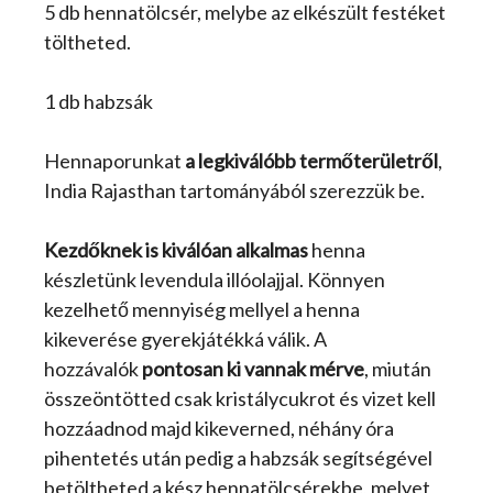
5 db hennatölcsér, melybe az elkészült festéket
töltheted.
1 db habzsák
Hennaporunkat
a legkiválóbb termőterületről
,
India Rajasthan tartományából szerezzük be.
Kezdőknek is kiválóan alkalmas
henna
készletünk levendula illóolajjal. Könnyen
kezelhető mennyiség mellyel a henna
kikeverése gyerekjátékká válik. A
hozzávalók
pontosan ki vannak mérve
, miután
összeöntötted csak kristálycukrot és vizet kell
hozzáadnod majd kikeverned, néhány óra
pihentetés után pedig a habzsák segítségével
betöltheted a kész hennatölcsérekbe, melyet