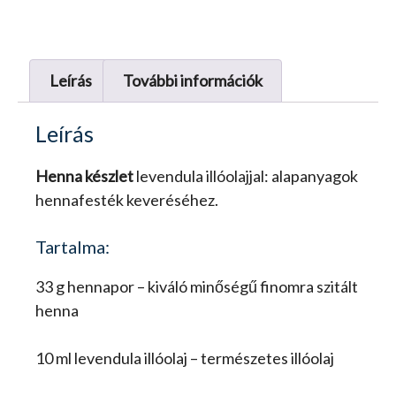
Leírás
További információk
Leírás
Henna készlet
levendula illóolajjal: alapanyagok
hennafesték keveréséhez.
Tartalma:
33 g hennapor – kiváló minőségű finomra szitált
henna
10 ml levendula illóolaj – természetes illóolaj