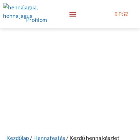
0
Ft
Profilom
Rólunk mondták
Kezdőlap
/
Hennafestés
/ Kezdő henna készlet