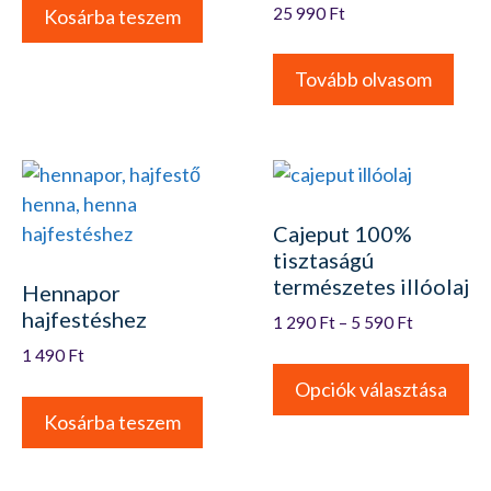
25 990
Ft
Kosárba teszem
Tovább olvasom
Cajeput 100%
tisztaságú
természetes illóolaj
Hennapor
hajfestéshez
1 290
Ft
–
5 590
Ft
1 490
Ft
Opciók választása
Kosárba teszem