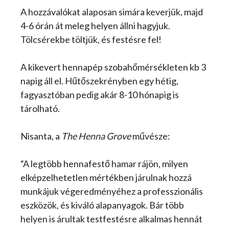
A hozzávalókat alaposan simára keverjük, majd
4-6 órán át meleg helyen állni hagyjuk.
Tölcsérekbe töltjük, és festésre fel!
A kikevert hennapép szobahőmérsékleten kb 3
napig áll el. Hűtőszekrényben egy hétig,
fagyasztóban pedig akár 8-10 hónapig is
tárolható.
Nisanta, a
The Henna Grove
művésze:
“A legtöbb hennafestő hamar rájön, milyen
elképzelhetetlen mértékben járulnak hozzá
munkájuk végeredményéhez a professzionális
eszközök, és kiváló alapanyagok. Bár több
helyen is árultak testfestésre alkalmas hennát