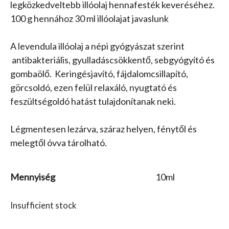
legközkedveltebb illóolaj hennafesték keveréséhez.
100 g hennához 30 ml illóolajat javaslunk
A levendula illóolaj a népi gyógyászat szerint
antibakteriális, gyulladáscsökkentő, sebgyógyító és
gombaölő. Keringésjavító, fájdalomcsillapító,
görcsoldó, ezen felül relaxáló, nyugtató és
feszültségoldó hatást tulajdonítanak neki.
Légmentesen lezárva, száraz helyen, fénytől és
melegtől óvva tárolható.
Mennyiség
10ml
Insufficient stock