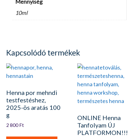
Mennyiség
10ml
Kapcsolódó termékek
Henna por mehndi
testfestéshez,
2025-ös aratás 100
g
ONLINE Henna
Tanfolyam ÚJ
2 800
Ft
PLATFORMON!!!